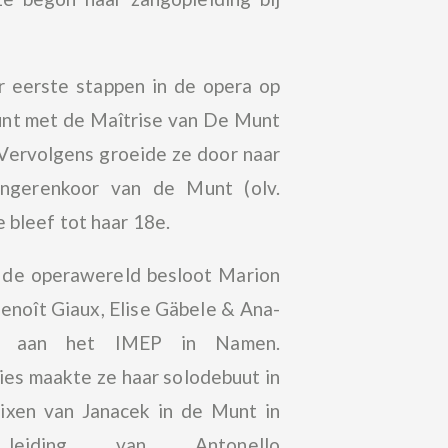
r eerste stappen in de opera op
nt met de Maîtrise van De Munt
 Vervolgens groeide ze door naar
ongerenkoor van de Munt (olv.
e bleef tot haar 18e.
n de operawereld besloot Marion
Benoît Giaux, Elise Gäbele & Ana-
cu aan het IMEP in Namen.
es maakte ze haar solodebuut in
ixen van Janacek in de Munt in
eiding van Antonello