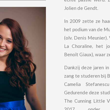
Jolien de Gendt.
In 2009 zette ze haa
het podium van de Mu
(olv. Denis Meunier).
La Choraline, het j
Benoît Giaux), waar z
Dankzij deze jaren i
zang te studeren bij 
Camelia Stefanes
Gedurende deze studi
The Cunning Little V
2017, onder l