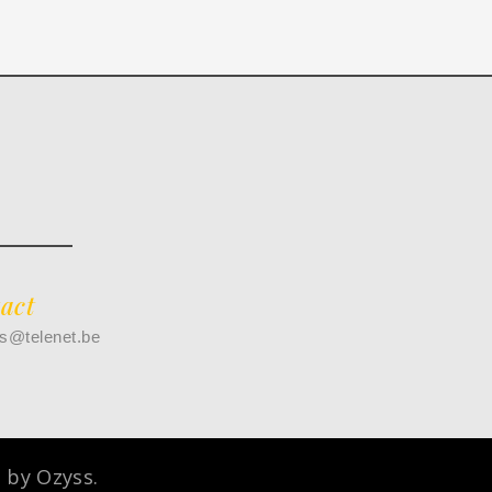
act
s@telenet.be
 by Ozyss.