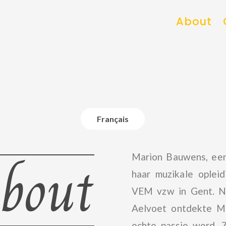
About
Français
bout
Marion Bauwens, een
haar muzikale opleid
VEM vzw in Gent. Na 
Aelvoet ontdekte M
echte passie werd. Z