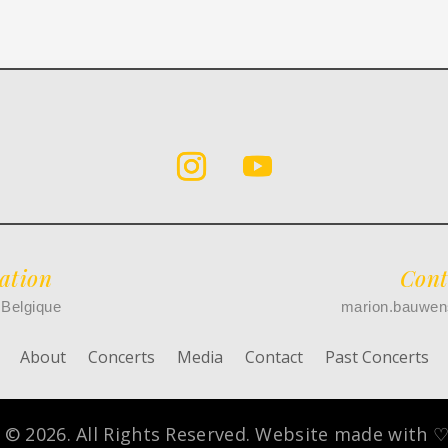
ation
Cont
 Belgique
marion.bauwen
About
Concerts
Media
Contact
Past Concerts
 © 2026. All Rights Reserved. Website made with ♡